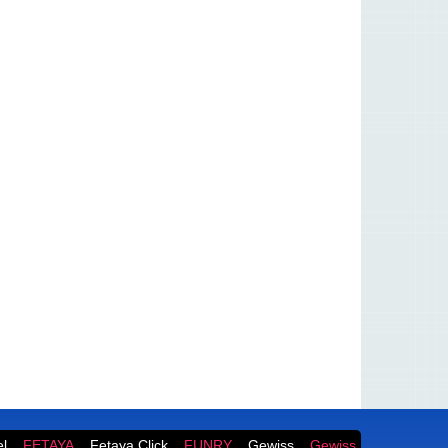
l
FETAYA
Fetaya Click
FUNRY
Gewiss
Gewiss