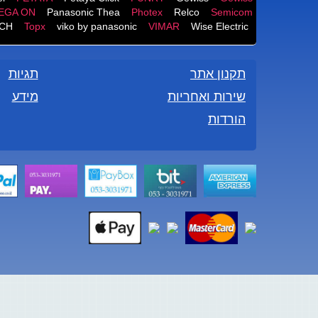
EGA ON
Panasonic Thea
Photex
Relco
Semicom
CH
Topx
viko by panasonic
VIMAR
Wise Electric
תקנון אתר
תגיות
שירות ואחריות
מידע
הורדות