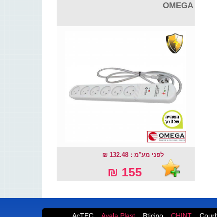
OMEGA
לפני מע"מ : 132.48 ₪
155 ₪
AcTEC
Ayala Plast
Bticino
CHINT
Courb