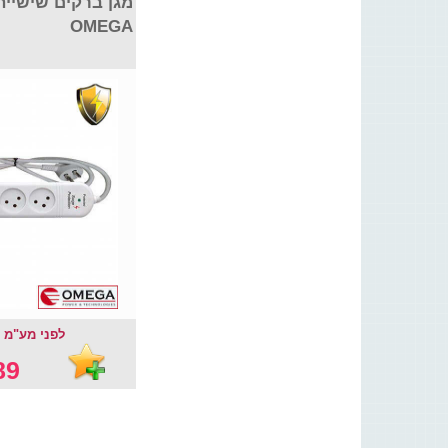
מגן ברקים שישייה
OMEGA
לפני מע"מ : 76.07
9 ₪