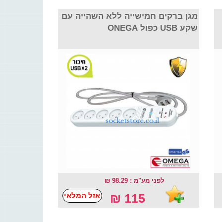
מגן ברקים חמישייה ללא השהייה עם
שקע USB כפול ONEGA
לפני מע"מ : 98.29 ₪
115 ₪
אזל המלאי