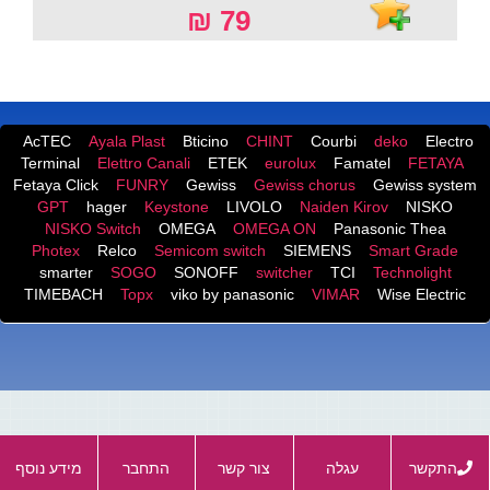
79 ₪
AcTEC
Ayala Plast
Bticino
CHINT
Courbi
deko
Electro
Terminal
Elettro Canali
ETEK
eurolux
Famatel
FETAYA
Fetaya Click
FUNRY
Gewiss
Gewiss chorus
Gewiss system
GPT
hager
Keystone
LIVOLO
Naiden Kirov
NISKO
NISKO Switch
OMEGA
OMEGA ON
Panasonic Thea
Photex
Relco
Semicom switch
SIEMENS
Smart Grade
smarter
SOGO
SONOFF
switcher
TCI
Technolight
TIMEBACH
Topx
viko by panasonic
VIMAR
Wise Electric
התקשר
עגלה
צור קשר
התחבר
מידע נוסף