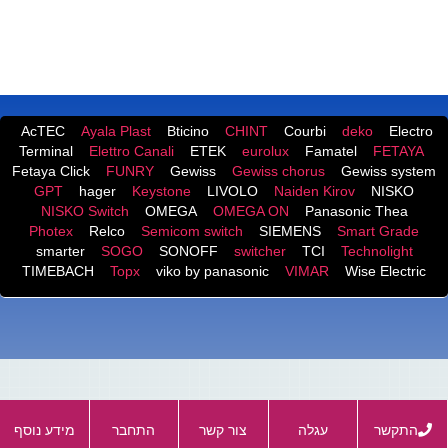
התמונות, העיצובים, המלל ,המפרטים וכל מידע אחר באתר הינם
שמורות לאתר Best-store.co.il.
AcTEC
Ayala Plast
Bticino
CHINT
Courbi
deko
Electro
Terminal
Elettro Canali
ETEK
eurolux
Famatel
FETAYA
Fetaya Click
FUNRY
Gewiss
Gewiss chorus
Gewiss system
GPT
hager
Keystone
LIVOLO
Naiden Kirov
NISKO
NISKO Switch
OMEGA
OMEGA ON
Panasonic Thea
Photex
Relco
Semicom switch
SIEMENS
Smart Grade
smarter
SOGO
SONOFF
switcher
TCI
Technolight
TIMEBACH
Topx
viko by panasonic
VIMAR
Wise Electric
התקשר
עגלה
צור קשר
התחבר
מידע נוסף