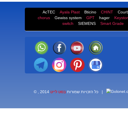
AcTEC
Ayala Plast
Bticino
CHINT
Courb
chorus
Gewiss system
GPT
hager
Keysto
switch
SIEMENS
Smart Grade
|
© , 2014 כל הזכויות שמורות
בסט לייט