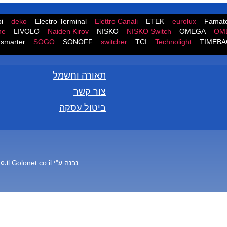
i
deko
Electro Terminal
Elettro Canali
ETEK
eurolux
Famate
ne
LIVOLO
Naiden Kirov
NISKO
NISKO Switch
OMEGA
OM
smarter
SOGO
SONOFF
switcher
TCI
Technolight
TIMEBA
תאורה וחשמל
צור קשר
ביטול עסקה
נבנה ע"י
Golonet.co.il