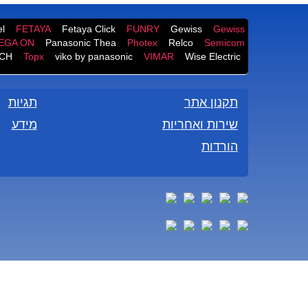
l
FETAYA
Fetaya Click
FUNRY
Gewiss
Gewiss
EGA ON
Panasonic Thea
Photex
Relco
Semicom
CH
Topx
viko by panasonic
VIMAR
Wise Electric
תקנון אתר
תגיות
שירות ואחריות
מידע
הורדות