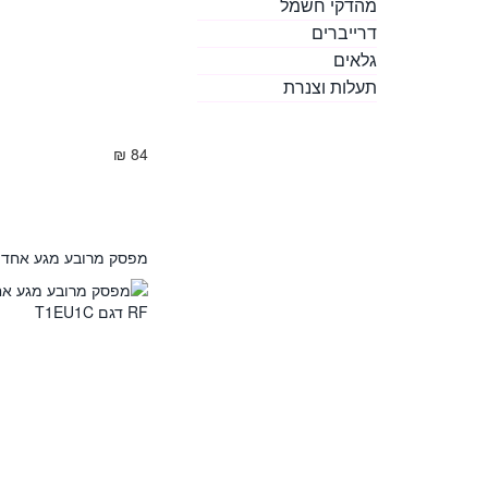
מהדקי חשמל
דרייברים
גלאים
תעלות וצנרת
תגיות
84 ₪
מפסק מרובע מגע אחד Sonoff WiFi & RF דגם T1EU1C