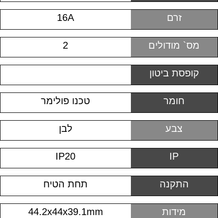
זרם
16A
מס` מודולים
2
קופסת ביטון
חומר
טכנו פולימר
צבע
לבן
IP20
IP
התקנה
תחת הטיח
מידות
44.2x44x39.1mm