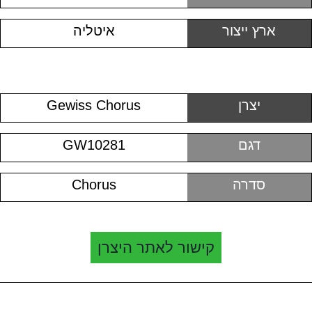
ארץ ייצור
איטליה
יצרן
Gewiss Chorus
דגם
GW10281
סדרה
Chorus
קישור לאתר היצרן