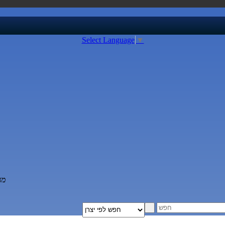
Select Language
▼
מג