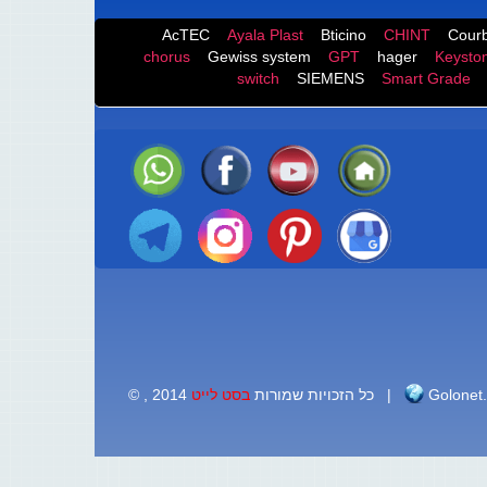
AcTEC
Ayala Plast
Bticino
CHINT
Courb
chorus
Gewiss system
GPT
hager
Keysto
switch
SIEMENS
Smart Grade
Golonet.
|
© , 2014 כל הזכויות שמורות
בסט לייט