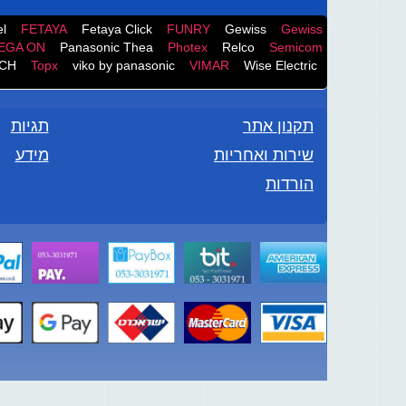
l
FETAYA
Fetaya Click
FUNRY
Gewiss
Gewiss
EGA ON
Panasonic Thea
Photex
Relco
Semicom
CH
Topx
viko by panasonic
VIMAR
Wise Electric
תקנון אתר
תגיות
שירות ואחריות
מידע
הורדות