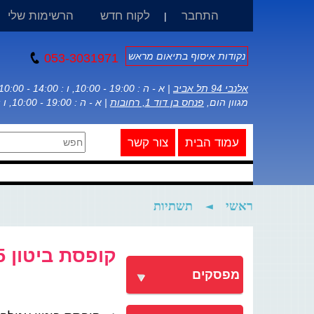
התחבר
לקוח חדש
הרשימות שלי
|
נקודות איסוף בתיאום מראש
053-3031971
אלנבי 94 תל אביב
| א - ה : 19:00 - 10:00, ו : 14:00 - 10:00
מגוון הום,
פנחס בן דוד 1, רחובות
| א - ה : 19:00 - 10:00, ו : 14:00 - 10:00
עמוד הבית
צור קשר
ראשי
◄
תשתיות
קופסת ביטון 55 עגולה עמוקה AyalaPlast
מפסקים