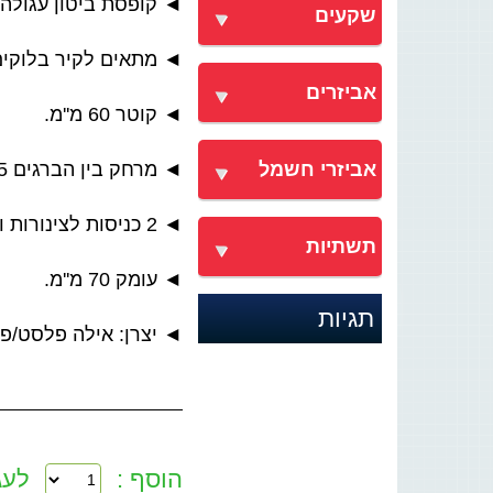
◄ קופסת ביטון עגולה עמ
שקעים
◄ מתאים לקיר בלוקים 
אביזרים
◄ קוטר 60 מ''מ.
אביזרי חשמל
◄ מרחק בין הברגים 55 מ''מ.
◄ 2 כניסות לצינורות וכבלים.
תשתיות
◄ עומק 70 מ''מ.
תגיות
◄ יצרן: אילה פלסט/פ
הוסף :
לעג