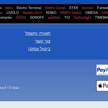
i
deko
Electro Terminal
Elettro Canali
ETEK
eurolux
Famate
ne
LIVOLO
Naiden Kirov
NISKO
NISKO Switch
OMEGA
OM
smarter
SOGO
SONOFF
switcher
TCI
Technolight
TIMEBA
תאורה וחשמל
צור קשר
ביטול עסקה
נבנה ע"י
co.il