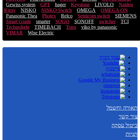
Gewiss system
GPT
hager
Keystone
LIVOLO
Naiden
Kirov
NISKO
NISKO Switch
OMEGA
OMEGA ON
Panasonic Thea
Photex
Relco
Semicom switch
SIEMENS
Smart Grade
smarter
SOGO
SONOFF
switcher
TCI
Technolight
TIMEBACH
Topx
viko by panasonic
VIMAR
Wise Electric
תאורה וחשמל
צור קשר
ביטול עסקה
תגיות