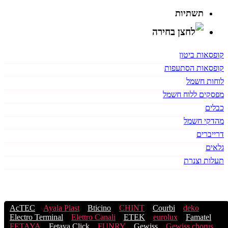
תשתיות
קופסאות ביטון
קופסאות הסתעפות
לוחות חשמל
מפסקים ללוח חשמל
כבלים
מהדקי חשמל
דרייברים
גלאים
תעלות וצנרת
תגיות
AcTEC
Ayala Plast
Bticino
CHINT
Courbi
deko
Electro Terminal
Elettro Canali
ETEK
eurolux
Famatel
FETAYA
Fetaya Click
FUNRY
Gewiss
Gewiss chorus