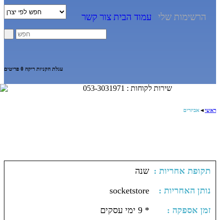
הרשימות שלי
עמוד הבית
צור קשר
עגלת הקניות ריקה
0 פריטים
שירות לקוחות : 053-3031971
ראשי
◄
אביזרים
: תקופת אחריות
שנה
: נותן האחריות
socketstore
: זמן אספקה
* 9 ימי עסקים