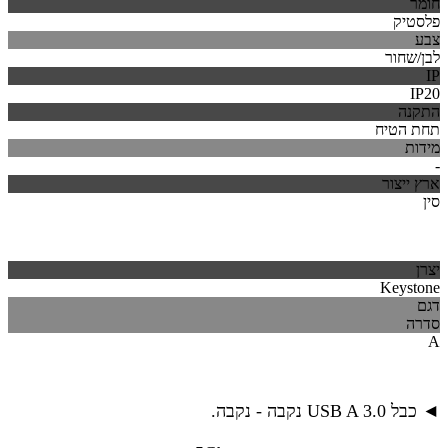
חומר
פלסטיק
צבע
לבן/שחור
IP
IP20
התקנה
תחת הטיח
מידות
-
ארץ ייצור
סין
יצרן
Keystone
דגם
סדרה
A
◄ כבל USB A 3.0 נקבה - נקבה.