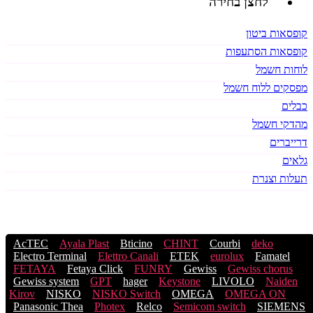
קופסאות ביטון
קופסאות הסתעפות
לוחות חשמל
מפסקים ללוח חשמל
כבלים
מהדקי חשמל
דרייברים
גלאים
תעלות וצנרת
תגיות
AcTEC
Ayala Plast
Bticino
CHINT
Courbi
deko
Electro Terminal
Elettro Canali
ETEK
eurolux
Famatel
FETAYA
Fetaya Click
FUNRY
Gewiss
Gewiss chorus
Gewiss system
GPT
hager
Keystone
LIVOLO
Naiden
Kirov
NISKO
NISKO Switch
OMEGA
OMEGA ON
Panasonic Thea
Photex
Relco
Semicom switch
SIEMENS