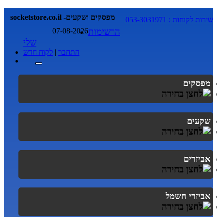
socketstore.co.il -מפסקים ושקעים
שירות לקוחות : 053-3031971
הרשימות
07-08-2026
שלי
התחבר
|
לקוח חדש
מפסקים
שקעים
אביזרים
אביזרי חשמל