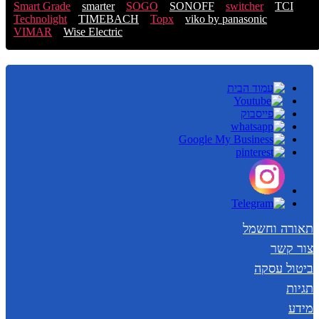
Smart Grade
smarter
SOGO
SONOFF
switcher
TCI
Technolight
TIMEBACH
Topx
viko by panasonic
VIMAR
Wise Electric
תאורה וחשמל
צור קשר
ביטול עסקה
תגיות
מידע