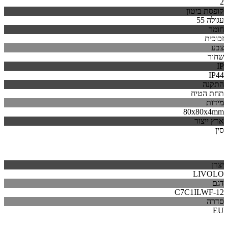
2
קופסת ביטון
עגולה 55
חומר
זכוכית
צבע
שחור
IP
IP44
התקנה
תחת הטיח
מידות
80x80x4mm
ארץ ייצור
סין
יצרן
LIVOLO
דגם
C7C1ILWF-12
סדרה
EU