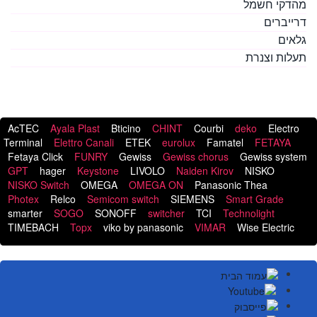
מהדקי חשמל
דרייברים
גלאים
תעלות וצנרת
תגיות
AcTEC
Ayala Plast
Bticino
CHINT
Courbi
deko
Electro
Terminal
Elettro Canali
ETEK
eurolux
Famatel
FETAYA
Fetaya Click
FUNRY
Gewiss
Gewiss chorus
Gewiss system
GPT
hager
Keystone
LIVOLO
Naiden Kirov
NISKO
NISKO Switch
OMEGA
OMEGA ON
Panasonic Thea
Photex
Relco
Semicom switch
SIEMENS
Smart Grade
smarter
SOGO
SONOFF
switcher
TCI
Technolight
TIMEBACH
Topx
viko by panasonic
VIMAR
Wise Electric