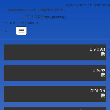
שירות לקוחות : 053-3031971
socketstore.co.il -מפסקים ושקעים
הרשימות שלי
07-08-2026
התחבר
|
לקוח חדש
מפסקים
שקעים
אביזרים