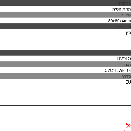
התקנה
תחת הטיח
מידות
80x80x4mm
ארץ ייצור
סין
יצרן
LIVOLO
דגם
C7C1ILWF-14
סדרה
EU
ל