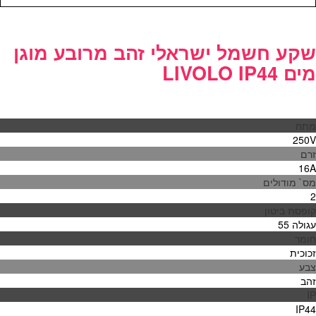
שקע חשמל ישראלי זהב מרובע מוגן
מים LIVOLO IP44
מתח
250V
זרם
16A
מס` מודולים
2
קופסת ביטון
עגולה 55
חומר
זכוכית
צבע
זהב
IP
IP44