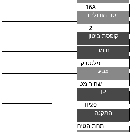
16A
מס` מודולים
2
קופסת ביטון
חומר
פלסטיק
צבע
שחור מט
IP
IP20
התקנה
תחת הטיח