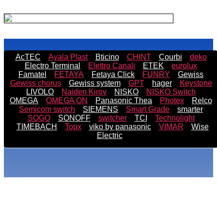
AcTEC
Ayala Plast
Bticino
CHINT
Courbi
deko
Electro Terminal
Elettro Canali
ETEK
eurolux
Famatel
FETAYA
Fetaya Click
FUNRY
Gewiss
Gewiss chorus
Gewiss system
GPT
hager
Keystone
LIVOLO
Naiden Kirov
NISKO
NISKO Switch
OMEGA
OMEGA ON
Panasonic Thea
Photex
Relco
Semicom switch
SIEMENS
Smart Grade
smarter
SOGO
SONOFF
switcher
TCI
Technolight
TIMEBACH
Topx
viko by panasonic
VIMAR
Wise
Electric