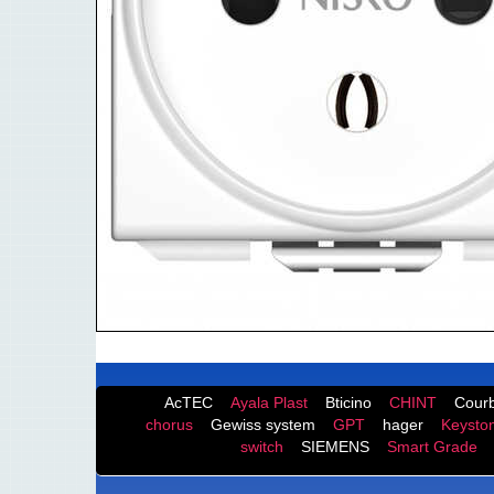
AcTEC
Ayala Plast
Bticino
CHINT
Courb
chorus
Gewiss system
GPT
hager
Keysto
switch
SIEMENS
Smart Grade