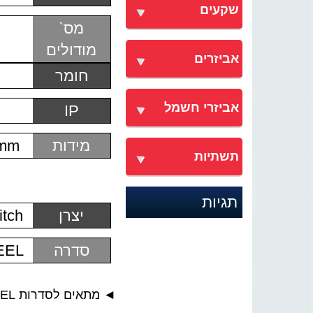
שקעים
מס`
מודולים
אביזרים
חומר
אביזרי חשמל
IP
מידות
0mm
תשתיות
תגיות
יצרן
tch
סדרה
EEL
◄ מתאים לסדרות BE, SEE, FEEL.