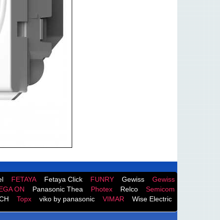
l
FETAYA
Fetaya Click
FUNRY
Gewiss
Gewiss
EGA ON
Panasonic Thea
Photex
Relco
Semicom
CH
Topx
viko by panasonic
VIMAR
Wise Electric