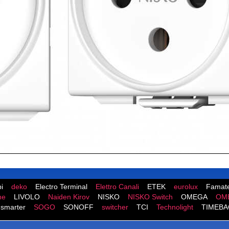
i
deko
Electro Terminal
Elettro Canali
ETEK
eurolux
Famate
ne
LIVOLO
Naiden Kirov
NISKO
NISKO Switch
OMEGA
OM
smarter
SOGO
SONOFF
switcher
TCI
Technolight
TIMEBA