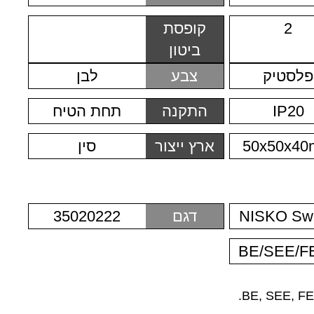
2
קופסת
ביטון
פלסטיק
צבע
לבן
IP20
התקנה
תחת הטיח
50x50x4
ארץ ייצור
סין
NISKO Swi
דגם
35020222
BE/SEE/F