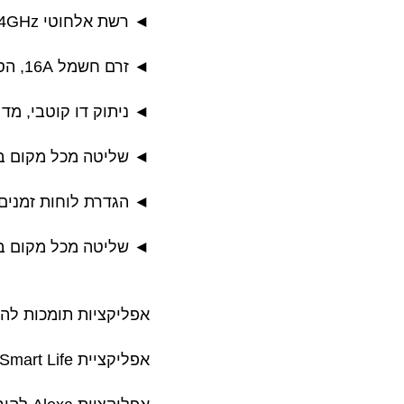
◄ רשת אלחוטי IEEE 802.11 b/g/n 2.4GHz.
◄ זרם חשמל 16A, הספק חשמל מירבי 3500W.
◄ ניתוק דו קוטבי, מד 
◄ שליטה מכל מקום ב
◄ הגדרת לוחות זמנים ל
◄ שליטה מכל מקום ב
אפליקציות תומכות להו
אפליקציית Smart Life להורדה למערכת הפעלה