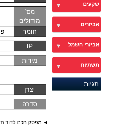
שקעים
מס`
מודולים
אביזרים
חומר
פו
אביזרי חשמל
IP
מידות
תשתיות
תגיות
יצרן
סדרה
◄ מפסק חכם לדוד חש