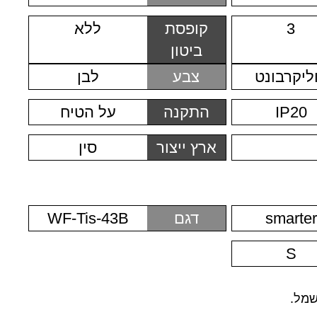
3
קופסת
ללא
ביטון
ליקרבונט
צבע
לבן
IP20
התקנה
על הטיח
ארץ ייצור
סין
smarter
דגם
WF-Tis-43B
S
מל.