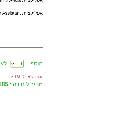
אפליקציית Alexa להורדה למערכת הפעלה
אפליקציית Google Assistant להורדה למערכת הפעלה
הוסף :
לעג
לפני מע"מ : 158.12 ₪
185 ₪
מחיר ליחידה :