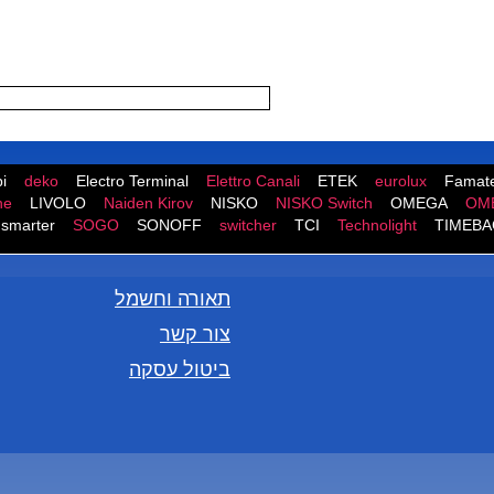
i
deko
Electro Terminal
Elettro Canali
ETEK
eurolux
Famate
ne
LIVOLO
Naiden Kirov
NISKO
NISKO Switch
OMEGA
OM
smarter
SOGO
SONOFF
switcher
TCI
Technolight
TIMEBA
תאורה וחשמל
צור קשר
ביטול עסקה