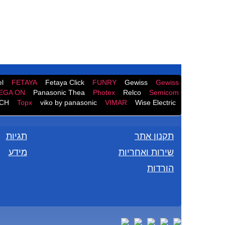
l
FETAYA
Fetaya Click
FUNRY
Gewiss
Gewiss
EGA ON
Panasonic Thea
Photex
Relco
Semicom
CH
Topx
viko by panasonic
VIMAR
Wise Electric
תקנון אתר
תגיות
שירות ואחריות
מידע
הורדות