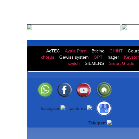
AcTEC
Ayala Plast
Bticino
CHINT
Courb
chorus
Gewiss system
GPT
hager
Keysto
switch
SIEMENS
Smart Grade