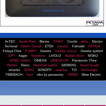
AcTEC
Ayala Plast
Bticino
CHINT
Courbi
deko
Electro
Terminal
Elettro Canali
ETEK
eurolux
Famatel
FETAYA
Fetaya Click
FUNRY
Gewiss
Gewiss chorus
Gewiss system
GPT
hager
Keystone
LIVOLO
Naiden Kirov
NISKO
NISKO Switch
OMEGA
OMEGA ON
Panasonic Thea
Photex
Relco
Semicom switch
SIEMENS
Smart Grade
smarter
SOGO
SONOFF
switcher
TCI
Technolight
TIMEBACH
Topx
viko by panasonic
VIMAR
Wise Electric