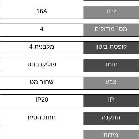
זרם
16A
מס` מודולים
4
קופסת ביטון
מלבנית 4
חומר
פוליקרבונט
צבע
שחור מט
IP20
IP
התקנה
תחת הטיח
מידות