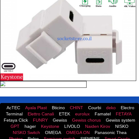
AcTEC
Ayala Plast
Bticino
CHINT
Courbi
deko
Electro
Terminal
Elettro Canali
ETEK
eurolux
Famatel
FETAYA
Fetaya Click
FUNRY
Gewiss
Gewiss chorus
Gewiss system
GPT
hager
Keystone
LIVOLO
Naiden Kirov
NISKO
NISKO Switch
OMEGA
OMEGA ON
Panasonic Thea
Photex
Relco
Semicom switch
SIEMENS
Smart Grade