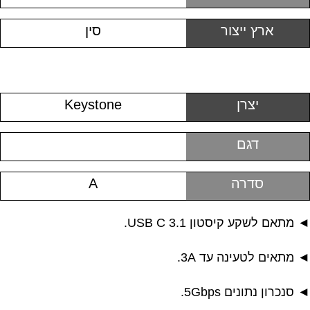
ארץ ייצור
סין
יצרן
Keystone
דגם
סדרה
A
◄ מתאם לשקע קיסטון USB C 3.1.
◄ מתאים לטעינה עד 3A.
◄ סנכרון נתונים 5Gbps.