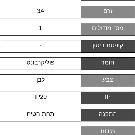
זרם
3A
מס` מודולים
1
קופסת ביטון
-
חומר
פוליקרבונט
צבע
לבן
IP20
IP
התקנה
תחת הטיח
מידות