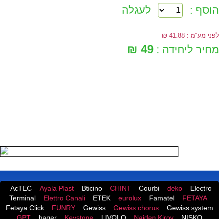
הוסף :
לעגלה
לפני מע"מ : 41.88 ₪
49 ₪
מחיר ליחידה :
AcTEC
Ayala Plast
Bticino
CHINT
Courbi
deko
Electro
Terminal
Elettro Canali
ETEK
eurolux
Famatel
FETAYA
Fetaya Click
FUNRY
Gewiss
Gewiss chorus
Gewiss system
GPT
hager
Keystone
LIVOLO
Naiden Kirov
NISKO