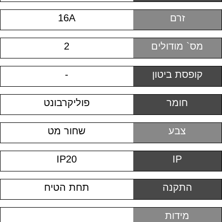
זרם
16A
מס` מודולים
2
קופסת ביטון
-
חומר
פוליקרבונט
צבע
שחור מט
IP20
IP
התקנה
תחת הטיח
מידות