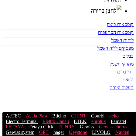
קופסאות ביטון
קופסאות הסתעפות
לוחות חשמל
מפסקים ללוח חשמל
כבלים
מהדקי חשמל
דרייברים
גלאים
תעלות וצנרת
תגיות
AcTEC
Ayala Plast
Bticino
CHINT
Courbi
deko
Electro Terminal
Elettro Canali
ETEK
eurolux
Famatel
FETAYA
Fetaya Click
FUNRY
Gewiss
Gewiss chorus
Gewiss system
GPT
hager
Keystone
LIVOLO
Naiden