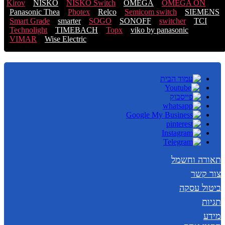
Kirov
NISKO
NISKO Switch
OMEGA
OMEGA ON
Panasonic Thea
Photex
Relco
Semicom switch
SIEMENS
Smart Grade
smarter
SOGO
SONOFF
switcher
TCI
Technolight
TIMEBACH
Topx
viko by panasonic
VIMAR
Wise Electric
תאורה וחשמל
צור קשר
ביטול עסקה
תגיות
מידע